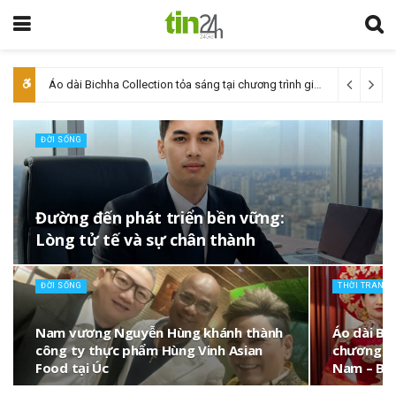
Áo dài Bichha Collection tỏa sáng tại chương trình giao lưu văn hóa Việt Nam – Ba Lan
ĐỜI SỐNG
Đường đến phát triển bền vững:
Lòng tử tế và sự chân thành
ĐỜI SỐNG
THỜI TRANG
Nam vương Nguyễn Hùng khánh thành
Áo dài Bic
công ty thực phẩm Hùng Vinh Asian
chương tr
Food tại Úc
Nam – Ba