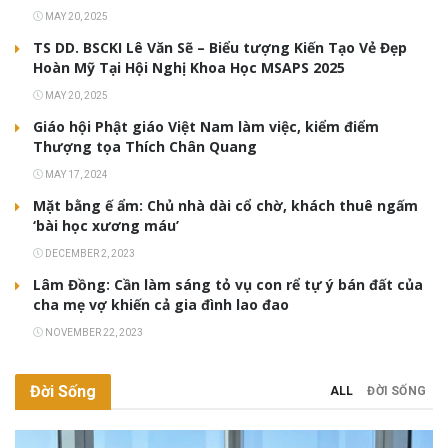
MAY 20, 2025
TS DD. BSCKI Lê Văn Sẽ – Biểu tượng Kiến Tạo Vẻ Đẹp
Hoàn Mỹ Tại Hội Nghị Khoa Học MSAPS 2025
MAY 20, 2025
Giáo hội Phật giáo Việt Nam làm việc, kiểm điểm
Thượng tọa Thích Chân Quang
MAY 17, 2024
Mặt bằng ế ẩm: Chủ nhà dài cổ chờ, khách thuê ngấm
‘bài học xương máu’
DECEMBER 2, 2023
Lâm Đồng: Cần làm sáng tỏ vụ con rể tự ý bán đất của
cha mẹ vợ khiến cả gia đình lao đao
NOVEMBER 22, 2023
Đời Sống
ALL
ĐỜI SỐNG