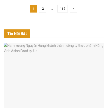
1
2
…
119
Tin Nổi Bật