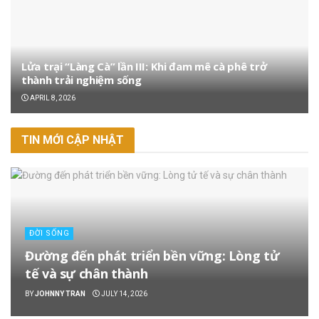
Lửa trại “Làng Cà” lần III: Khi đam mê cà phê trở
thành trải nghiệm sống
APRIL 8, 2026
TIN MỚI CẬP NHẬT
ĐỜI SỐNG
Đường đến phát triển bền vững: Lòng tử
tế và sự chân thành
BY
JOHNNY TRAN
JULY 14, 2026