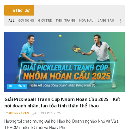
Tin
Thời Sự
ALL
ĐỜI SỐNG
GIỚI TRẺ
THỜI TRANG
HOA HẬU
LÀNG SAO
ĐỜI SỐNG
Giải Pickleball Tranh Cúp Nhôm Hoàn Cầu 2025 – Kết
nối doanh nhân, lan tỏa tinh thần thể thao
BY
JOHNNY TRAN
OCTOBER 15, 2025
Hướng tới chào mừng Đại hội Hiệp hội Doanh nghiệp Nhỏ và Vừa
TP.HCM nhiệm kỳ mới và Ngày Phụ...