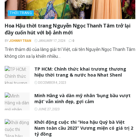
THỜI TRANG
Hoa Hậu thời trang Nguyễn Ngọc Thanh Tâm trở lại
đầy cuốn hút với bộ ảnh mới
BY
JOHNNY TRAN
JANUARY 17, 2024
0
Trên thảm đỏ của làng giải trí Việt, cái tên Nguyễn Ngọc Thanh Tâm
không còn xa lạ khiến nhiều...
TP HCM: Chính thức khai trương thương
hiệu thời trang & nước hoa Nhat Shenl
DECEMBER 4, 2023
Minh Hằng và dàn mỹ nhân ‘bụng bầu vượt
mặt’ vẫn xinh đẹp, gợi cảm
JUNE 27, 2023
Khởi động cuộc thi “Hoa hậu Quý bà Việt
Nam toàn cầu 2023” Vương miện có giá trị 2
tỷ đồng