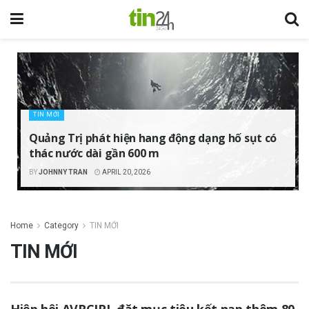
TIN MỚI
Quảng Trị phát hiện hang động dạng hố sụt có
thác nước dài gần 600 m
BY
JOHNNY TRAN
APRIL 20, 2026
Home
Category
TIN MỚI
TIN MỚI