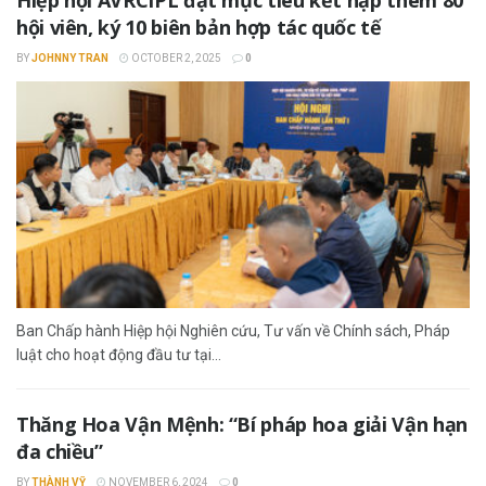
Hiệp hội AVRCIPL đặt mục tiêu kết nạp thêm 80
hội viên, ký 10 biên bản hợp tác quốc tế
BY
JOHNNY TRAN
OCTOBER 2, 2025
0
Ban Chấp hành Hiệp hội Nghiên cứu, Tư vấn về Chính sách, Pháp
luật cho hoạt động đầu tư tại...
Thăng Hoa Vận Mệnh: “Bí pháp hoa giải Vận hạn
đa chiều”
BY
THÀNH VỸ
NOVEMBER 6, 2024
0