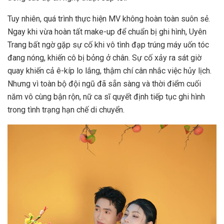
Tuy nhiên, quá trình thực hiện MV không hoàn toàn suôn sẻ.
Ngay khi vừa hoàn tất make-up để chuẩn bị ghi hình, Uyên
Trang bất ngờ gặp sự cố khi vô tình đạp trúng máy uốn tóc
đang nóng, khiến cô bị bỏng ở chân. Sự cố xảy ra sát giờ
quay khiến cả ê-kíp lo lắng, thậm chí cân nhắc việc hủy lịch.
Nhưng vì toàn bộ đội ngũ đã sẵn sàng và thời điểm cuối
năm vô cùng bận rộn, nữ ca sĩ quyết định tiếp tục ghi hình
trong tình trạng hạn chế di chuyển.