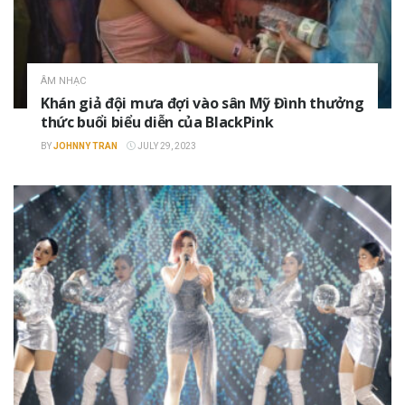
ÂM NHẠC
Khán giả đội mưa đợi vào sân Mỹ Đình thưởng
thức buổi biểu diễn của BlackPink
BY
JOHNNY TRAN
JULY 29, 2023