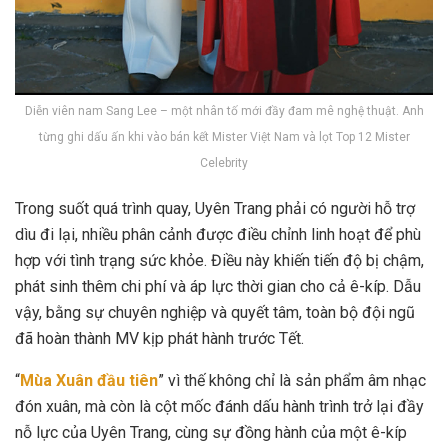
Diễn viên nam Sang Lee – một nhân tố mới đầy đam mê nghệ thuật. Anh
từng ghi dấu ấn khi vào bán kết Mister Việt Nam và lọt Top 12 Mister
Celebrity
Trong suốt quá trình quay, Uyên Trang phải có người hỗ trợ
dìu đi lại, nhiều phân cảnh được điều chỉnh linh hoạt để phù
hợp với tình trạng sức khỏe. Điều này khiến tiến độ bị chậm,
phát sinh thêm chi phí và áp lực thời gian cho cả ê-kíp. Dẫu
vậy, bằng sự chuyên nghiệp và quyết tâm, toàn bộ đội ngũ
đã hoàn thành MV kịp phát hành trước Tết.
“
Mùa Xuân đầu tiên
” vì thế không chỉ là sản phẩm âm nhạc
đón xuân, mà còn là cột mốc đánh dấu hành trình trở lại đầy
nỗ lực của Uyên Trang, cùng sự đồng hành của một ê-kíp