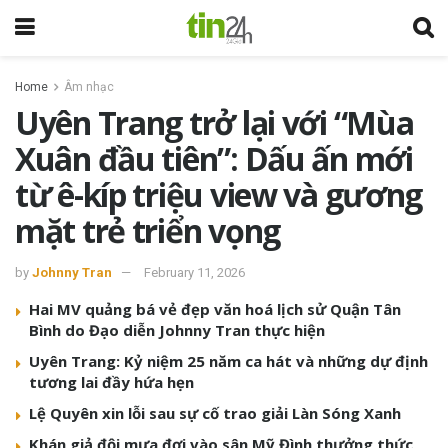
Home
Âm nhạc
Uyên Trang trở lại với “Mùa
Xuân đầu tiên”: Dấu ấn mới
từ ê-kíp triệu view và gương
mặt trẻ triển vọng
by
Johnny Tran
February 11, 2026
Hai MV quảng bá vẻ đẹp văn hoá lịch sử Quận Tân
Bình do Đạo diễn Johnny Tran thực hiện
Uyên Trang: Kỷ niệm 25 năm ca hát và những dự định
tương lai đầy hứa hẹn
Lệ Quyên xin lỗi sau sự cố trao giải Làn Sóng Xanh
Khán giả đội mưa đợi vào sân Mỹ Đình thưởng thức