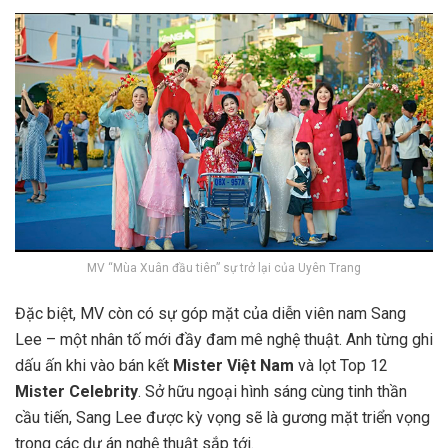
MV “Mùa Xuân đầu tiên” sự trở lại của Uyên Trang
Đặc biệt, MV còn có sự góp mặt của diễn viên nam
Sang
Lee
– một nhân tố mới đầy đam mê nghệ thuật. Anh từng ghi
dấu ấn khi vào bán kết
Mister Việt Nam
và lọt Top 12
Mister Celebrity
. Sở hữu ngoại hình sáng cùng tinh thần
cầu tiến, Sang Lee được kỳ vọng sẽ là gương mặt triển vọng
trong các dự án nghệ thuật sắp tới.