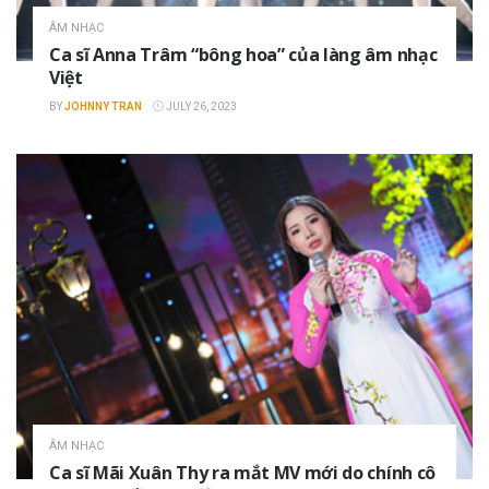
ÂM NHẠC
Ca sĩ Anna Trâm “bông hoa” của làng âm nhạc
Việt
BY
JOHNNY TRAN
JULY 26, 2023
ÂM NHẠC
Ca sĩ Mãi Xuân Thy ra mắt MV mới do chính cô