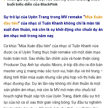
buổi biểu diễn của BlackPink
Sự trở lại của
Uyên Trang
trong MV remake “
Mùa Xuân
đầu tiên
” của nhạc sĩ
Tuấn Khanh
không chỉ là màn tái
xuất đơn thuần, mà còn là sự khởi động cho chuỗi dự án
âm nhạc mới trong năm nay.
Ca khúc “Mùa Xuân đầu tiên” của nhạc sĩ Tuấn Khanh vừa
được ca sĩ Uyên Trang thực hiện remake với một diện mạo
hoàn toàn mới. Sau nhiều lần chỉnh sửa và hoàn thiện cùng
Producer Duy Anh tại studio Nboro, ê-kíp đã cho ra đời bản
master ưng ý, mang màu sắc tươi vui, hiện đại và trẻ trung –
đúng tinh thần mùa xuân nhưng vẫn phù hợp với thị hiếu âm
nhạc đương đại. Dự án lần này không chỉ đơn thuần là một
sản phẩm âm nhạc, mà còn là MV mở màn cho chuỗi kế
hoạch nghệ thuật sắp tới của Uyên Trang, đánh dấu sự trở
lại của nữ ca sĩ sau thời gian vắng bóng. Sự đầu tư nghiêm