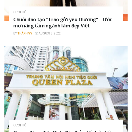
CƯỚI HỎI
Chuỗi đào tạo “Trao gửi yêu thương” – Ước
mơ nâng tầm ngành làm đẹp Việt
BY
THÀNH VỸ
AUGUST 8, 2022
CƯỚI HỎI