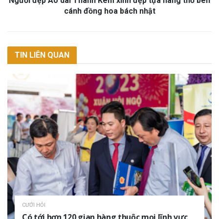
Người đẹp Áo dài Thanh Kem xinh đẹp tựa nàng thơ bên
cánh đồng hoa bách nhật
TIN LIÊN QUAN
CƯỚI HỎI
Có tới hơn 120 gian hàng thuộc mọi lĩnh vực