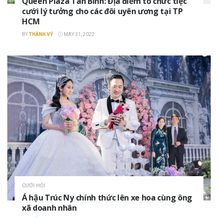
Queen Plaza Tân Bình: Địa điểm tổ chức tiệc
cưới lý tưởng cho các đôi uyên ương tại TP
HCM
BY
THÀNH VỸ
MAY 31, 2022
CƯỚI HỎI
Á hậu Trúc Ny chính thức lên xe hoa cùng ông
xã doanh nhân