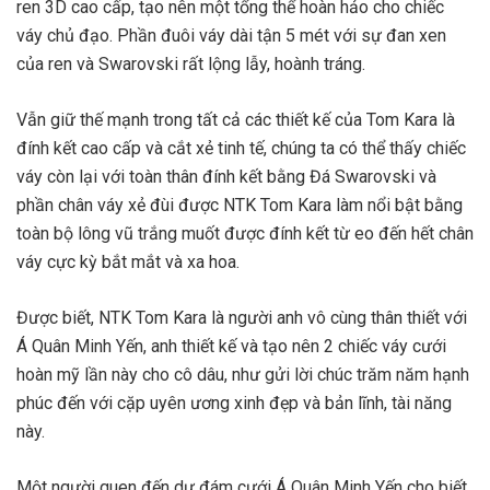
ren 3D cao cấp, tạo nên một tổng thể hoàn hảo cho chiếc
váy chủ đạo. Phần đuôi váy dài tận 5 mét với sự đan xen
của ren và Swarovski rất lộng lẫy, hoành tráng.
Vẫn giữ thế mạnh trong tất cả các thiết kế của Tom Kara là
đính kết cao cấp và cắt xẻ tinh tế, chúng ta có thể thấy chiếc
váy còn lại với toàn thân đính kết bằng Đá Swarovski và
phần chân váy xẻ đùi được NTK Tom Kara làm nổi bật bằng
toàn bộ lông vũ trắng muốt được đính kết từ eo đến hết chân
váy cực kỳ bắt mắt và xa hoa.
Được biết, NTK Tom Kara là người anh vô cùng thân thiết với
Á Quân Minh Yến, anh thiết kế và tạo nên 2 chiếc váy cưới
hoàn mỹ lần này cho cô dâu, như gửi lời chúc trăm năm hạnh
phúc đến với cặp uyên ương xinh đẹp và bản lĩnh, tài năng
này.
Một người quen đến dự đám cưới Á Quân Minh Yến cho biết,