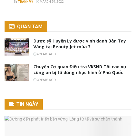
BY
THÀNH VỸ
MARCH 29, 2022
QUAN TÂM
Dược sỹ Huyền Ly được vinh danh Bàn Tay
Vàng tại Beauty Jet mùa 3
4 YEARS AGO
Chuyển Cơ quan Điều tra VKSND Tối cao vụ
công an bị tố dùng nhục hình ở Phú Quốc
3 YEARS AGO
TIN NGÀY