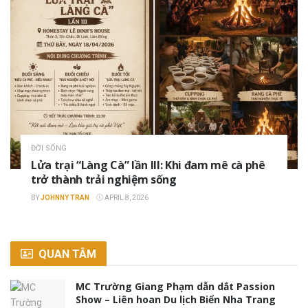
ĐỜI SỐNG
Lửa trại “Làng Cà” lần III: Khi đam mê cà phê
trở thành trải nghiệm sống
BY
JOHNNY TRAN
APRIL 8, 2026
QUAN TÂM
MC Trường Giang Phạm dẫn dắt Passion
Show – Liên hoan Du lịch Biển Nha Trang