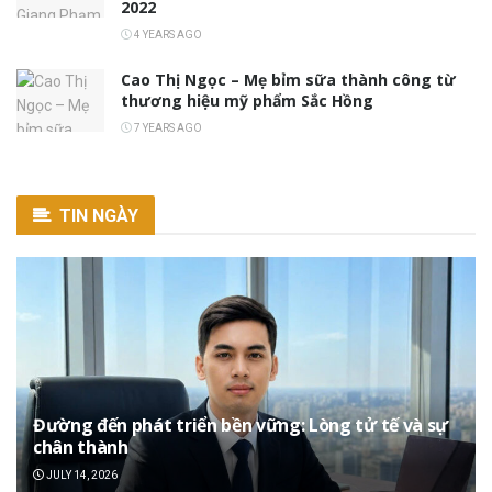
2022
4 YEARS AGO
Cao Thị Ngọc – Mẹ bỉm sữa thành công từ
thương hiệu mỹ phẩm Sắc Hồng
7 YEARS AGO
TIN NGÀY
Đường đến phát triển bền vững: Lòng tử tế và sự
chân thành
JULY 14, 2026