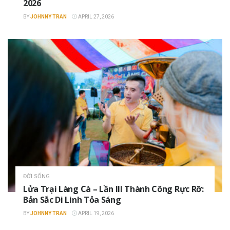
2026
BY
JOHNNY TRAN
APRIL 27, 2026
ĐỜI SỐNG
Lửa Trại Làng Cà – Lần III Thành Công Rực Rỡ:
Bản Sắc Di Linh Tỏa Sáng
BY
JOHNNY TRAN
APRIL 19, 2026