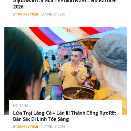
Aqua Man tại Giải Thể hình Nam – Nữ Bãi biển
2026
BY
JOHNNY TRAN
APRIL 27, 2026
ĐỜI SỐNG
Lửa Trại Làng Cà – Lần III Thành Công Rực Rỡ:
Bản Sắc Di Linh Tỏa Sáng
BY
JOHNNY TRAN
APRIL 19, 2026