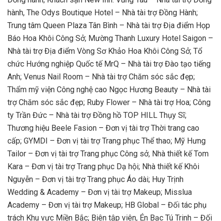
hành, The Odys Boutique Hotel – Nhà tài trợ Đồng Hành;
Trung tâm Queen Plaza Tân Bình – Nhà tài trợ Địa điểm Họp
Báo Hoa Khôi Công Sở; Mường Thanh Luxury Hotel Saigon –
Nhà tài trợ Địa điểm Vòng Sơ Khảo Hoa Khôi Công Sở; Tổ
chức Hướng nghiệp Quốc tế MrQ – Nhà tài trợ Đào tạo tiếng
Anh; Venus Nail Room – Nhà tài trợ Chăm sóc sắc đẹp;
Thẩm mỹ viện Công nghệ cao Ngọc Hương Beauty – Nhà tài
trợ Chăm sóc sắc đẹp; Ruby Flower – Nhà tài trợ Hoa; Công
ty Trần Đức – Nhà tài trợ Đồng hồ TOP HILL Thụy Sĩ;
Thương hiệu Beele Fasion – Đơn vị tài trợ Thời trang cao
cấp; GYMDI – Đơn vị tài trợ Trang phục Thể thao; Mỹ Hưng
Tailor – Đơn vị tài trợ Trang phục Công sở, Nhà thiết kế Tom
Kara – Đơn vị tài trợ Trang phục Dạ hội; Nhà thiết kế Khôi
Nguyễn – Đơn vị tài trợ Trang phục Áo dài; Huy Trịnh
Wedding & Academy – Đơn vị tài trợ Makeup; Misslua
Academy – Đơn vị tài trợ Makeup; HB Global – Đối tác phụ
trách Khu vực Miền Bắc; Biên tập viên, Én Bạc Tú Trinh – Đối