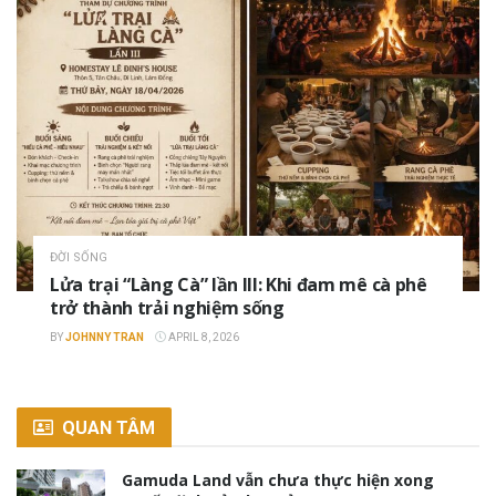
ĐỜI SỐNG
Lửa trại “Làng Cà” lần III: Khi đam mê cà phê
trở thành trải nghiệm sống
BY
JOHNNY TRAN
APRIL 8, 2026
QUAN TÂM
Gamuda Land vẫn chưa thực hiện xong