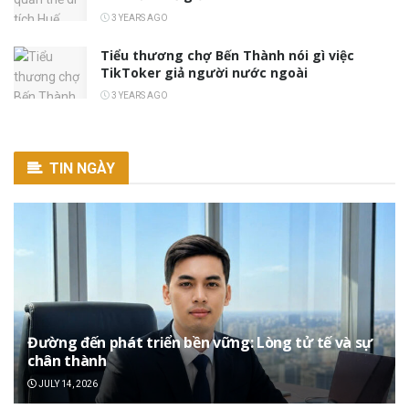
3 YEARS AGO
Tiểu thương chợ Bến Thành nói gì việc
TikToker giả người nước ngoài
3 YEARS AGO
TIN NGÀY
Đường đến phát triển bền vững: Lòng tử tế và sự
chân thành
JULY 14, 2026