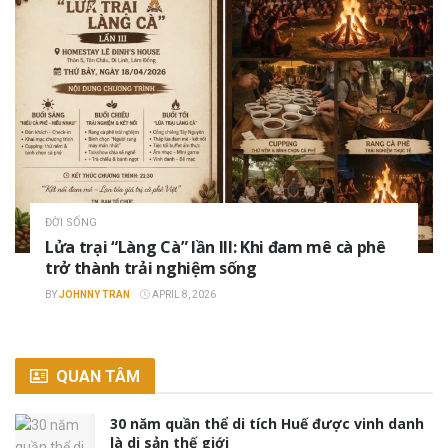
ĐỜI SỐNG
Lửa trại “Làng Cà” lần III: Khi đam mê cà phê
trở thành trải nghiệm sống
BY
JOHNNY TRAN
APRIL 8, 2026
QUAN TÂM
30 năm quần thể di tích Huế được vinh danh
là di sản thế giới