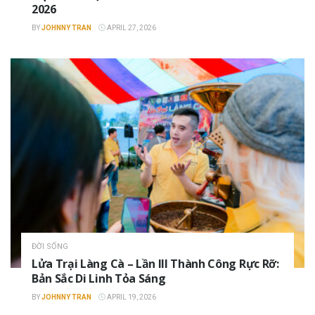
2026
BY
JOHNNY TRAN
APRIL 27, 2026
ĐỜI SỐNG
Lửa Trại Làng Cà – Lần III Thành Công Rực Rỡ:
Bản Sắc Di Linh Tỏa Sáng
BY
JOHNNY TRAN
APRIL 19, 2026