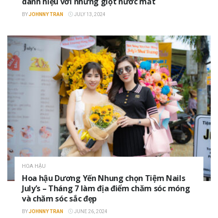
danh hiệu với những giọt nước mắt
BY
JOHNNY TRAN
JULY 13, 2024
HOA HẬU
Hoa hậu Dương Yến Nhung chọn Tiệm Nails
July’s – Tháng 7 làm địa điểm chăm sóc móng
và chăm sóc sắc đẹp
BY
JOHNNY TRAN
JUNE 26, 2024