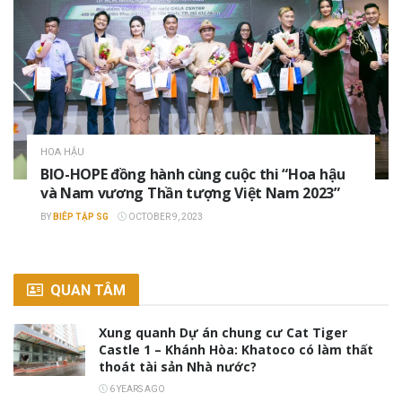
HOA HẬU
BIO-HOPE đồng hành cùng cuộc thi “Hoa hậu
và Nam vương Thần tượng Việt Nam 2023”
BY
BIÊP TẬP SG
OCTOBER 9, 2023
QUAN TÂM
Xung quanh Dự án chung cư Cat Tiger
Castle 1 – Khánh Hòa: Khatoco có làm thất
thoát tài sản Nhà nước?
6 YEARS AGO