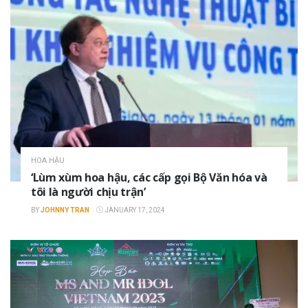
HOA HẬU
‘Lùm xùm hoa hậu, các cấp gọi Bộ Văn hóa và
tôi là người chịu trận’
BY
JOHNNY TRAN
JANUARY 17, 2024