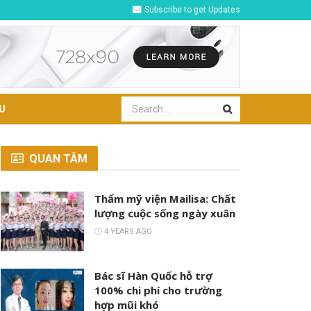
Subscribe to get Updates
U
QUAN TÂM
Thẩm mỹ viện Mailisa: Chất
lượng cuộc sống ngày xuân
4 YEARS AGO
Bác sĩ Hàn Quốc hỗ trợ
100% chi phí cho trường
hợp mũi khó