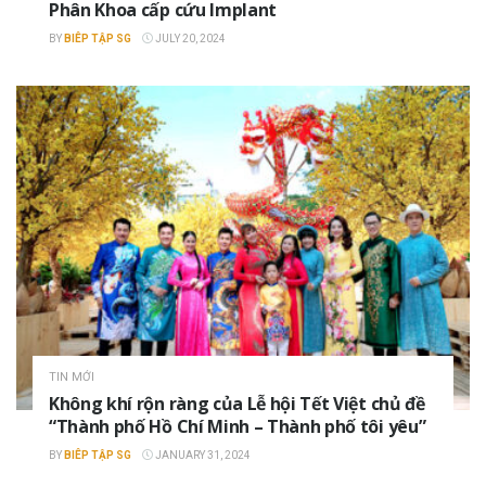
Phân Khoa cấp cứu Implant
BY
BIÊP TẬP SG
JULY 20, 2024
TIN MỚI
Không khí rộn ràng của Lễ hội Tết Việt chủ đề
“Thành phố Hồ Chí Minh – Thành phố tôi yêu”
BY
BIÊP TẬP SG
JANUARY 31, 2024