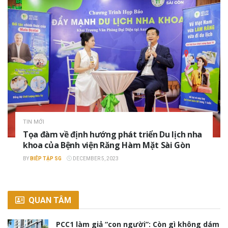
TIN MỚI
Tọa đàm về định hướng phát triển Du lịch nha
khoa của Bệnh viện Răng Hàm Mặt Sài Gòn
BY
BIÊP TẬP SG
DECEMBER 5, 2023
QUAN TÂM
PCC1 làm giả “con người”: Còn gì không dám