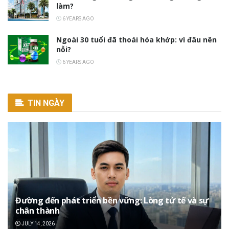
làm?
6 YEARS AGO
Ngoài 30 tuổi đã thoái hóa khớp: vì đâu nên
nỗi?
6 YEARS AGO
TIN NGÀY
Đường đến phát triển bền vững: Lòng tử tế và sự
chân thành
JULY 14, 2026