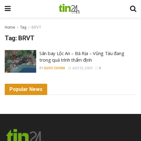
Home
Tag
BRVT
Tag:
BRVT
Sân bay Lộc An – Bà Rịa – Vũng Tàu đang
trong quá trình thẩm định
BY
QUOC CUONG
JULY 22, 2020
0
Popular News