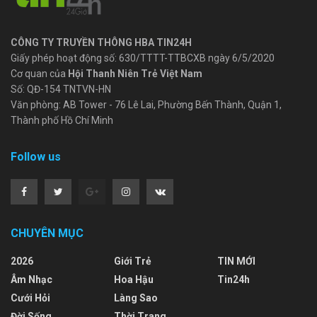
CÔNG TY TRUYỀN THÔNG HBA TIN24H
Giấy phép hoạt động số: 630/TTTT-TTBCXB ngày 6/5/2020
Cơ quan của
Hội Thanh Niên Trẻ Việt Nam
Số: QĐ-154 TNTVN-HN
Văn phòng: AB Tower - 76 Lê Lai, Phường Bến Thành, Quận 1,
Thành phố Hồ Chí Minh
Follow us
CHUYÊN MỤC
2026
Giới Trẻ
TIN MỚI
Âm Nhạc
Hoa Hậu
Tin24h
Cưới Hỏi
Làng Sao
Đời Sống
Thời Trang