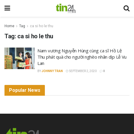
Home
Tag
ca si ho le thu
Tag:
ca si ho le thu
Nam vương Nguyễn Hùng cùng ca sĩ Hồ Lệ
Thu phát quà cho người nghèo nhân dịp Lễ Vu
Lan
BY
JOHNNY TRAN
SEPTEMBER 2, 2020
0
Popular News