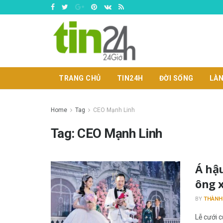
TRANG CHỦ
TIN24H
ĐỜI SỐNG
LÀN
Home
Tag
CEO Mạnh Linh
Tag:
CEO Mạnh Linh
Á hậ
ông 
BY
THÀNH
Lễ cưới 