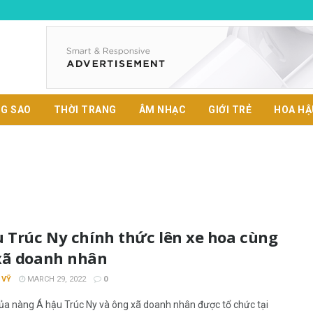
G SAO
THỜI TRANG
ÂM NHẠC
GIỚI TRẺ
HOA HẬ
u Trúc Ny chính thức lên xe hoa cùng
xã doanh nhân
 VỸ
MARCH 29, 2022
0
của nàng Á hậu Trúc Ny và ông xã doanh nhân được tổ chức tại