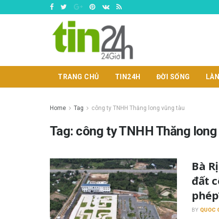
TRANG CHỦ
TIN24H
ĐỜI SỐNG
LÀN
Home
Tag
công ty TNHH Thăng long vũng tàu
Tag:
công ty TNHH Thăng long
Bà R
đất 
phép
BY
QUOC 