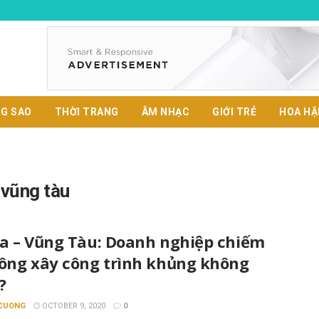
G SAO
THỜI TRANG
ÂM NHẠC
GIỚI TRẺ
HOA HẬ
 vũng tàu
ịa – Vũng Tàu: Doanh nghiệp chiếm
công xây công trình khủng không
?
CUONG
OCTOBER 9, 2020
0