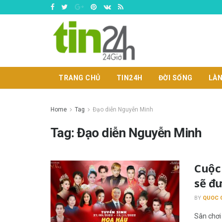
TRANG CHỦ
TIN24H
ĐỜI SỐNG
LÀN
Home
Tag
Đạo diễn Nguyễn Minh
Tag:
Đạo diễn Nguyễn Minh
Cuộc 
sẽ đ
BY
QUOC 
Sân chơi