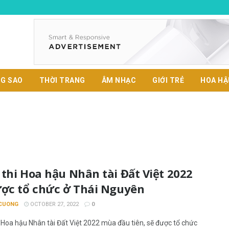
G SAO
THỜI TRANG
ÂM NHẠC
GIỚI TRẺ
HOA HẬ
thi Hoa hậu Nhân tài Đất Việt 2022
ược tổ chức ở Thái Nguyên
CUONG
OCTOBER 27, 2022
0
 Hoa hậu Nhân tài Đất Việt 2022 mùa đầu tiên, sẽ được tổ chức