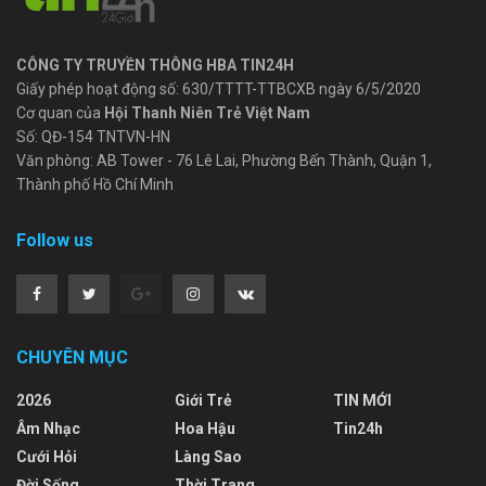
CÔNG TY TRUYỀN THÔNG HBA TIN24H
Giấy phép hoạt động số: 630/TTTT-TTBCXB ngày 6/5/2020
Cơ quan của
Hội Thanh Niên Trẻ Việt Nam
Số: QĐ-154 TNTVN-HN
Văn phòng: AB Tower - 76 Lê Lai, Phường Bến Thành, Quận 1,
Thành phố Hồ Chí Minh
Follow us
CHUYÊN MỤC
2026
Giới Trẻ
TIN MỚI
Âm Nhạc
Hoa Hậu
Tin24h
Cưới Hỏi
Làng Sao
Đời Sống
Thời Trang