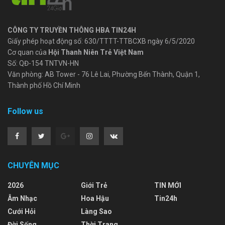
CÔNG TY TRUYỀN THÔNG HBA TIN24H
Giấy phép hoạt động số: 630/TTTT-TTBCXB ngày 6/5/2020
Cơ quan của
Hội Thanh Niên Trẻ Việt Nam
Số: QĐ-154 TNTVN-HN
Văn phòng: AB Tower - 76 Lê Lai, Phường Bến Thành, Quận 1,
Thành phố Hồ Chí Minh
Follow us
CHUYÊN MỤC
2026
Giới Trẻ
TIN MỚI
Âm Nhạc
Hoa Hậu
Tin24h
Cưới Hỏi
Làng Sao
Đời Sống
Thời Trang