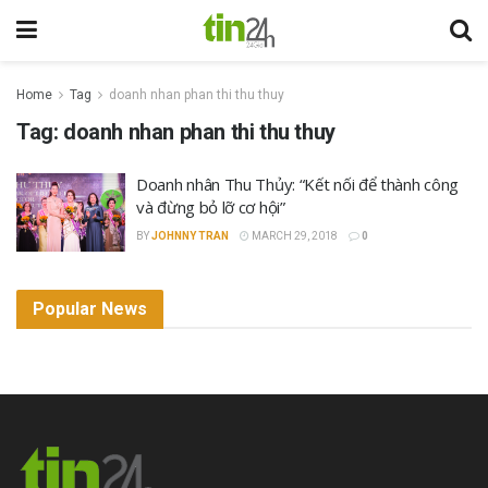
Home
Tag
doanh nhan phan thi thu thuy
Tag:
doanh nhan phan thi thu thuy
Doanh nhân Thu Thủy: “Kết nối để thành công
và đừng bỏ lỡ cơ hội”
BY
JOHNNY TRAN
MARCH 29, 2018
0
Popular News