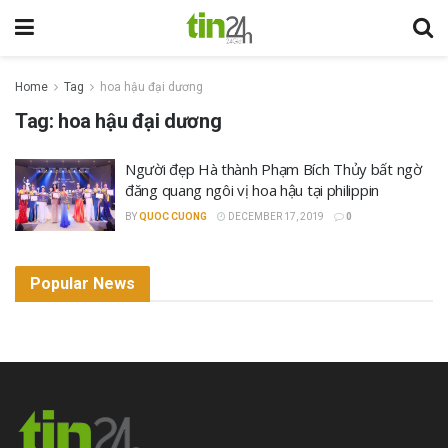
Home
Tag
hoa hậu đại dương
Tag:
hoa hậu đại dương
Người đẹp Hà thành Phạm Bích Thủy bất ngờ
đăng quang ngôi vị hoa hậu tại philippin
BY
QUOC CUONG
DECEMBER 17, 2019
0
Popular News