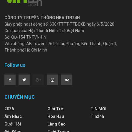
CÔNG TY TRUYỀN THÔNG HBA TIN24H
Giấy phép hoạt động số: 630/TTTT-TTBCXB ngày 6/5/2020
Cơ quan của
Hội Thanh Niên Trẻ Việt Nam
Số: QĐ-154 TNTVN-HN
Văn phòng: AB Tower - 76 Lê Lai, Phường Bến Thành, Quận 1,
Thành phố Hồ Chí Minh
Follow us
CHUYÊN MỤC
2026
Giới Trẻ
TIN MỚI
Âm Nhạc
Hoa Hậu
Tin24h
Cưới Hỏi
Làng Sao
Đời Sống
Thời Trang