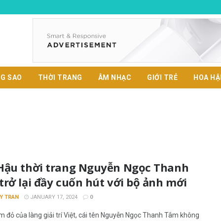
G SAO
THỜI TRANG
ÂM NHẠC
GIỚI TRẺ
HOA HẬ
Hậu thời trang Nguyễn Ngọc Thanh
rở lại đầy cuốn hút với bộ ảnh mới
Y TRAN
JANUARY 17, 2024
0
m đỏ của làng giải trí Việt, cái tên Nguyễn Ngọc Thanh Tâm không