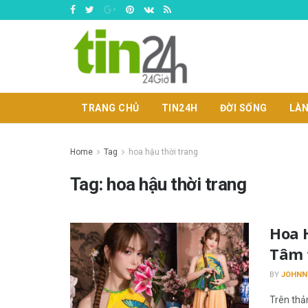
TRANG CHỦ
TIN24H
ĐỜI SỐNG
LÀN
Home
Tag
hoa hậu thời trang
Tag:
hoa hậu thời trang
Hoa 
Tâm t
BY
JOHNN
Trên thả