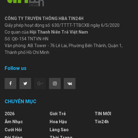
CÔNG TY TRUYỀN THÔNG HBA TIN24H
Giấy phép hoạt động số: 630/TTTT-TTBCXB ngày 6/5/2020
Cơ quan của
Hội Thanh Niên Trẻ Việt Nam
Số: QĐ-154 TNTVN-HN
Văn phòng: AB Tower - 76 Lê Lai, Phường Bến Thành, Quận 1,
Thành phố Hồ Chí Minh
Follow us
CHUYÊN MỤC
2026
Giới Trẻ
TIN MỚI
Âm Nhạc
Hoa Hậu
Tin24h
Cưới Hỏi
Làng Sao
Đời Sống
Thời Trang