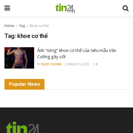
Home
Tag
khoe cơ thể
Tag:
khoe cơ thể
Ảnh “nóng” khoe cơ thể của Siêu mẫu Văn
Cường gây sốt
BY
QUOC CUONG
MARCH 5, 2022
0
Popular News