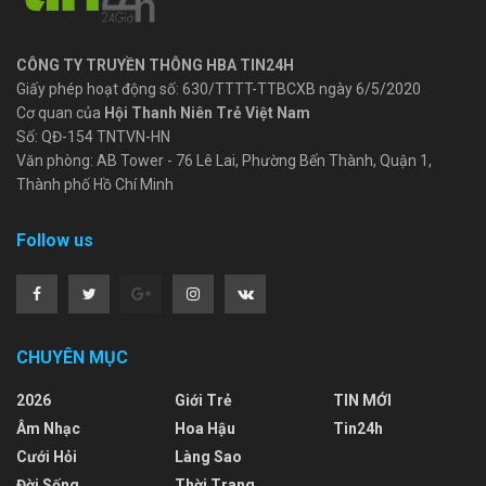
CÔNG TY TRUYỀN THÔNG HBA TIN24H
Giấy phép hoạt động số: 630/TTTT-TTBCXB ngày 6/5/2020
Cơ quan của
Hội Thanh Niên Trẻ Việt Nam
Số: QĐ-154 TNTVN-HN
Văn phòng: AB Tower - 76 Lê Lai, Phường Bến Thành, Quận 1,
Thành phố Hồ Chí Minh
Follow us
CHUYÊN MỤC
2026
Giới Trẻ
TIN MỚI
Âm Nhạc
Hoa Hậu
Tin24h
Cưới Hỏi
Làng Sao
Đời Sống
Thời Trang