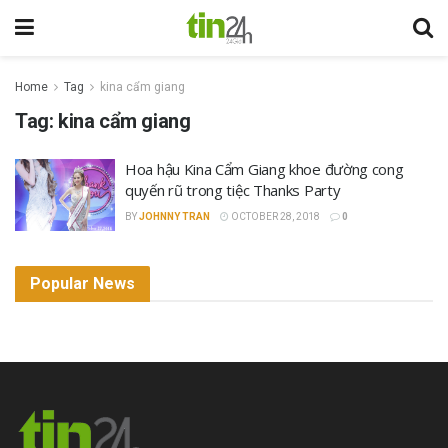
Home
Tag
kina cẩm giang
Tag:
kina cẩm giang
Hoa hậu Kina Cẩm Giang khoe đường cong
quyến rũ trong tiệc Thanks Party
BY
JOHNNY TRAN
OCTOBER 28, 2018
0
Popular News