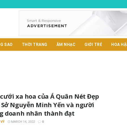
G SAO
THỜI TRANG
ÂM NHẠC
GIỚI TRẺ
HOA HẬ
cưới xa hoa của Á Quân Nét Đẹp
 Sở Nguyễn Minh Yến và người
g doanh nhân thành đạt
 VỸ
MARCH 14, 2022
0