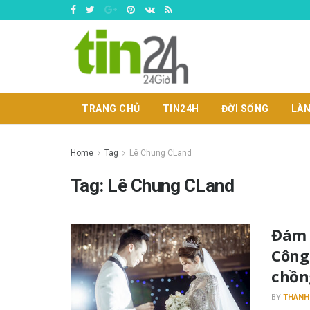
TRANG CHỦ
TIN24H
ĐỜI SỐNG
LÀN
Home
Tag
Lê Chung CLand
Tag:
Lê Chung CLand
Đám 
Công
chồn
BY
THÀNH