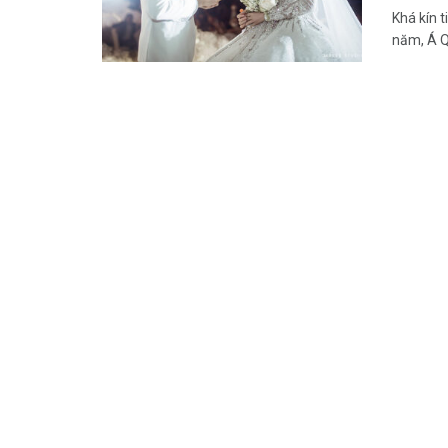
Khá kín 
năm, Á Qu