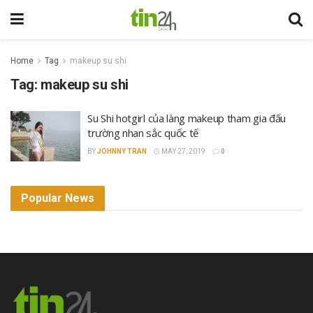
Home
Tag
makeup su shi
Tag:
makeup su shi
Su Shi hotgirl của làng makeup tham gia đấu
trường nhan sắc quốc tế
BY
JOHNNY TRAN
MAY 27, 2019
0
Popular News