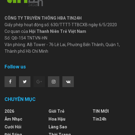
CÔNG TY TRUYỀN THÔNG HBA TIN24H
Giấy phép hoạt động số: 630/TTTT-TTBCXB ngày 6/5/2020
Cơ quan của
Hội Thanh Niên Trẻ Việt Nam
Số: QĐ-154 TNTVN-HN
Văn phòng: AB Tower - 76 Lê Lai, Phường Bến Thành, Quận 1,
Thành phố Hồ Chí Minh
Follow us
CHUYÊN MỤC
2026
Giới Trẻ
TIN MỚI
Âm Nhạc
Hoa Hậu
Tin24h
Cưới Hỏi
Làng Sao
Đời Sống
Thời Trang