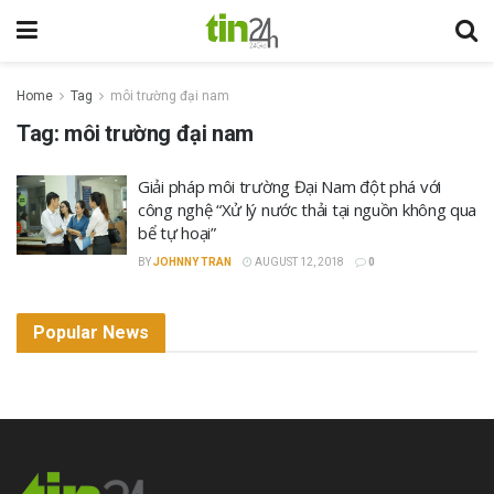
Home
Tag
môi trường đại nam
Tag:
môi trường đại nam
Giải pháp môi trường Đại Nam đột phá với
công nghệ “Xử lý nước thải tại nguồn không qua
bể tự hoại”
BY
JOHNNY TRAN
AUGUST 12, 2018
0
Popular News