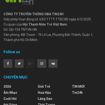
CÔNG TY TRUYỀN THÔNG HBA TIN24H
Giấy phép hoạt động số: 630/TTTT-TTBCXB ngày 6/5/2020
Cơ quan của
Hội Thanh Niên Trẻ Việt Nam
Số: QĐ-154 TNTVN-HN
Văn phòng: AB Tower - 76 Lê Lai, Phường Bến Thành, Quận 1,
Thành phố Hồ Chí Minh
Follow us
CHUYÊN MỤC
2026
Giới Trẻ
TIN MỚI
Âm Nhạc
Hoa Hậu
Tin24h
Cưới Hỏi
Làng Sao
Đời Sống
Thời Trang