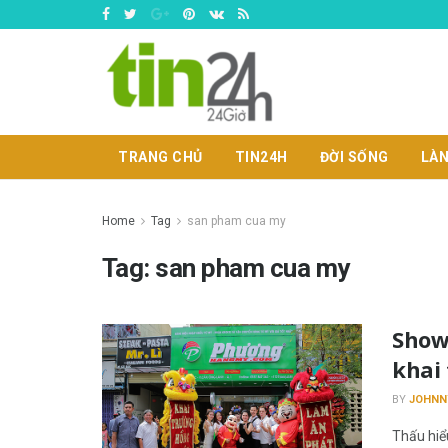
TRANG CHỦ
TIN24H
ĐỜI SỐNG
LÀN
Home
Tag
san pham cua my
Tag:
san pham cua my
Show
khai 
BY
JOHNN
Thấu hiể