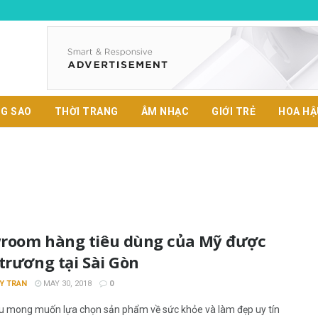
G SAO
THỜI TRANG
ÂM NHẠC
GIỚI TRẺ
HOA HẬ
room hàng tiêu dùng của Mỹ được
trương tại Sài Gòn
Y TRAN
MAY 30, 2018
0
u mong muốn lựa chọn sản phẩm về sức khỏe và làm đẹp uy tín