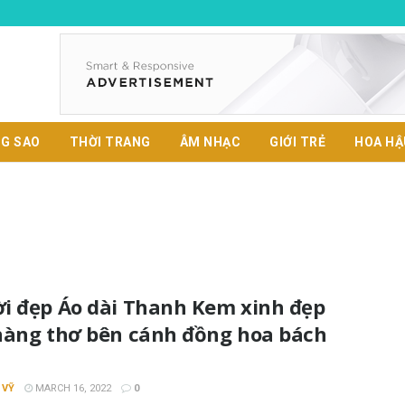
G SAO
THỜI TRANG
ÂM NHẠC
GIỚI TRẺ
HOA HẬ
i đẹp Áo dài Thanh Kem xinh đẹp
nàng thơ bên cánh đồng hoa bách
 VỸ
MARCH 16, 2022
0