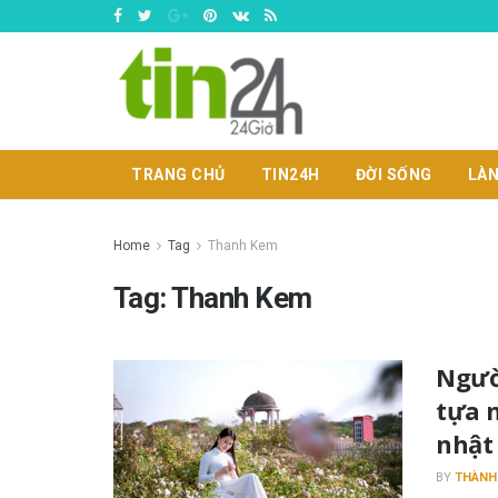
TRANG CHỦ
TIN24H
ĐỜI SỐNG
LÀN
Home
Tag
Thanh Kem
Tag:
Thanh Kem
Ngườ
tựa 
nhật
BY
THÀNH