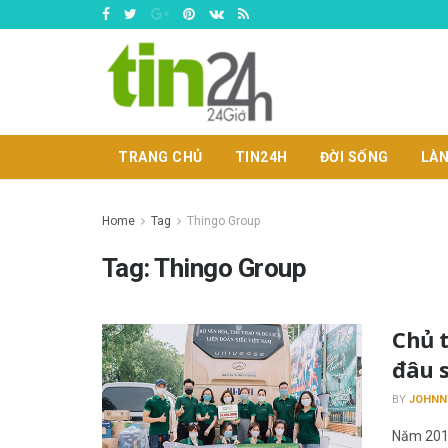
TRANG CHỦ
TIN24H
ĐỜI SỐNG
LÀN
Home
Tag
Thingo Group
Tag:
Thingo Group
Chủ 
đâu s
BY
JOHNN
Năm 2017