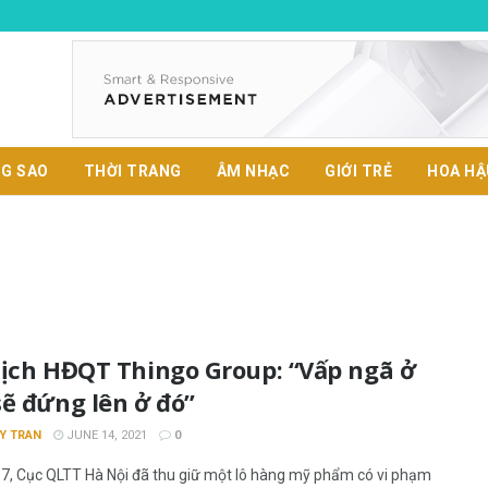
G SAO
THỜI TRANG
ÂM NHẠC
GIỚI TRẺ
HOA HẬ
tịch HĐQT Thingo Group: “Vấp ngã ở
ẽ đứng lên ở đó”
Y TRAN
JUNE 14, 2021
0
, Cục QLTT Hà Nội đã thu giữ một lô hàng mỹ phẩm có vi phạm