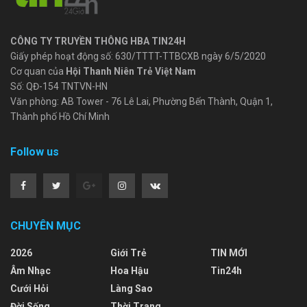
CÔNG TY TRUYỀN THÔNG HBA TIN24H
Giấy phép hoạt động số: 630/TTTT-TTBCXB ngày 6/5/2020
Cơ quan của
Hội Thanh Niên Trẻ Việt Nam
Số: QĐ-154 TNTVN-HN
Văn phòng: AB Tower - 76 Lê Lai, Phường Bến Thành, Quận 1,
Thành phố Hồ Chí Minh
Follow us
CHUYÊN MỤC
2026
Giới Trẻ
TIN MỚI
Âm Nhạc
Hoa Hậu
Tin24h
Cưới Hỏi
Làng Sao
Đời Sống
Thời Trang