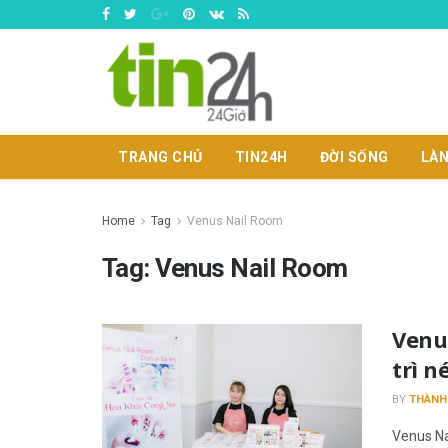
TRANG CHỦ
TIN24H
ĐỜI SỐNG
LÀN
Home
Tag
Venus Nail Room
Tag:
Venus Nail Room
Venu
trì 
BY
THÀNH
Venus Na