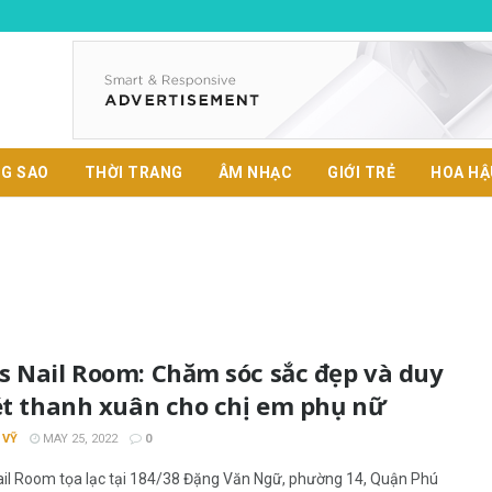
G SAO
THỜI TRANG
ÂM NHẠC
GIỚI TRẺ
HOA HẬ
s Nail Room: Chăm sóc sắc đẹp và duy
nét thanh xuân cho chị em phụ nữ
 VỸ
MAY 25, 2022
0
il Room tọa lạc tại 184/38 Đặng Văn Ngữ, phường 14, Quận Phú