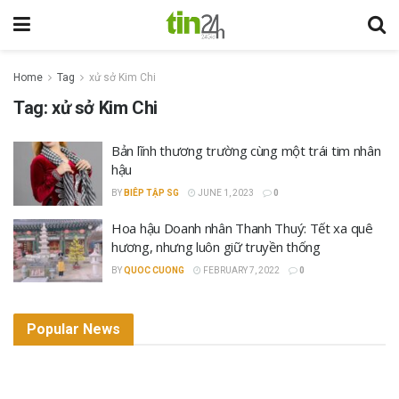
Home
Tag
xử sở Kim Chi
Tag:
xử sở Kim Chi
Bản lĩnh thương trường cùng một trái tim nhân
hậu
BY
BIÊP TẬP SG
JUNE 1, 2023
0
Hoa hậu Doanh nhân Thanh Thuý: Tết xa quê
hương, nhưng luôn giữ truyền thống
BY
QUOC CUONG
FEBRUARY 7, 2022
0
Popular News