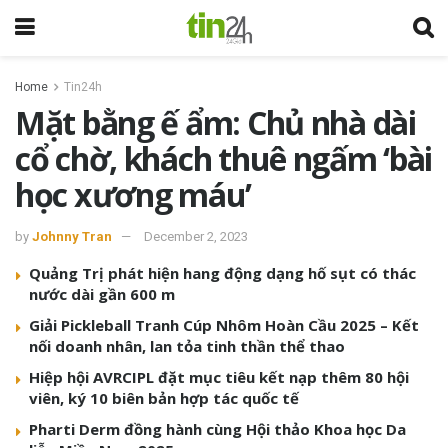
Home
Tin24h
Mặt bằng ế ẩm: Chủ nhà dài
cổ chờ, khách thuê ngấm ‘bài
học xương máu’
by
Johnny Tran
December 2, 2023
Quảng Trị phát hiện hang động dạng hố sụt có thác
nước dài gần 600 m
Giải Pickleball Tranh Cúp Nhôm Hoàn Cầu 2025 – Kết
nối doanh nhân, lan tỏa tinh thần thể thao
Hiệp hội AVRCIPL đặt mục tiêu kết nạp thêm 80 hội
viên, ký 10 biên bản hợp tác quốc tế
Pharti Derm đồng hành cùng Hội thảo Khoa học Da