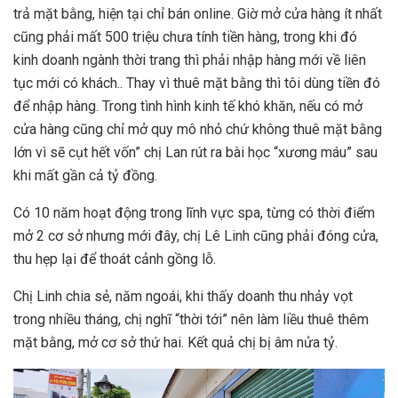
trả mặt bằng, hiện tại chỉ bán online. Giờ mở cửa hàng ít nhất
cũng phải mất 500 triệu chưa tính tiền hàng, trong khi đó
kinh doanh ngành thời trang thì phải nhập hàng mới về liên
tục mới có khách.. Thay vì thuê mặt bằng thì tôi dùng tiền đó
để nhập hàng. Trong tình hình kinh tế khó khăn, nếu có mở
cửa hàng cũng chỉ mở quy mô nhỏ chứ không thuê mặt bằng
lớn vì sẽ cụt hết vốn” chị Lan rút ra bài học “xương máu” sau
khi mất gần cả tỷ đồng.
Có 10 năm hoạt động trong lĩnh vực spa, từng có thời điểm
mở 2 cơ sở nhưng mới đây, chị Lê Linh cũng phải đóng cửa,
thu hẹp lại để thoát cảnh gồng lỗ.
Chị Linh chia sẻ, năm ngoái, khi thấy doanh thu nhảy vọt
trong nhiều tháng, chị nghĩ “thời tới” nên làm liều thuê thêm
mặt bằng, mở cơ sở thứ hai. Kết quả chị bị âm nửa tỷ.