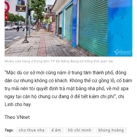
Nhiều cửa hàng ở trung tâm TP Đà Nẵng đang bỏ trống thời gian dài
“Mặc dù cơ sở mới cũng nằm ở trung tâm thành phố, đông
dân cư nhưng không có khách. Không thể cứ gồng lỗ, cố bám
trụ mãi nên tôi quyết định trả mặt bằng nhà phố, về mở spa
ngay tại căn hộ chung cư đang ở để tiết kiệm chi phí”, chị
Linh cho hay.
Theo VNnet
Tags:
cho thue nha
ế ẩm
hồ chí minh
khủng hoàng