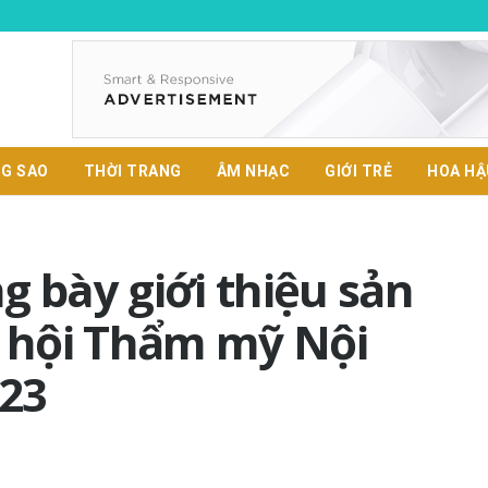
G SAO
THỜI TRANG
ÂM NHẠC
GIỚI TRẺ
HOA HẬ
g bày giới thiệu sản
 hội Thẩm mỹ Nội
23