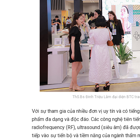
ThS.Bs Đinh Triệu Lâm đại diện BTC tr
Với sự tham gia của nhiều đơn vị uy tín và có tiế
phẩm đa dạng và độc đáo. Các công nghệ tiên tiến
radiofrequency (RF), ultrasound (siêu âm) đã được
tiếp vào sự tiến bộ và tiềm năng của ngành thẩm 