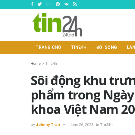
TRANG CHỦ
TIN24H
ĐỜI SỐNG
LÀN
Home
Tin24h
Sôi động khu trưn
phẩm trong Ngày
khoa Việt Nam 20
by
Johnny Tran
June 26, 2023
in
Tin24h