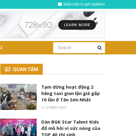
Subscribe to get Updates
U
QUAN TÂM
Tạm dừng hoạt động 2
hãng taxi gian lận giá gấp
10 lần ở Tân Sơn Nhất
3 YEARS AGO
Dàn BGK Star Talent Kids
đổ mồ hôi vì sức nóng của
TOP 40 thí sinh