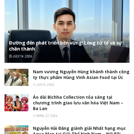
Đường đến phát triển bền vững: Lòng tử tế và sự
chân thành
JULY 14, 2026
Nam vương Nguyễn Hùng khánh thành công
ty thực phẩm Hùng Vinh Asian Food tại Úc
JULY 5, 2026
Áo dài Bichha Collection tỏa sáng tại
chương trình giao lưu văn hóa Việt Nam –
Ba Lan
APRIL 27, 2026
Nguyễn Hải Đăng giành giải Nhất hạng mục
Aqua Man tại Giải Thể hình Nam – Nữ Bãi