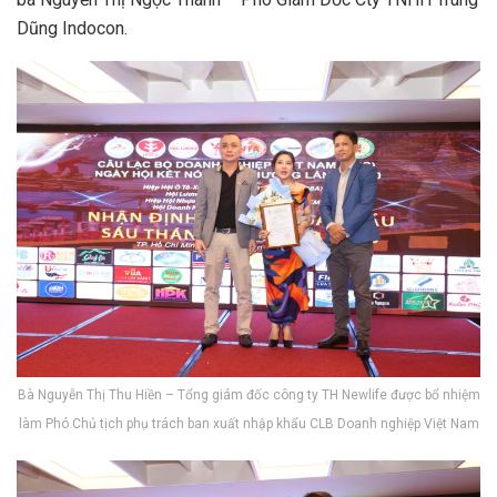
Dũng Indocon.
Bà Nguyễn Thị Thu Hiền – Tổng giám đốc công ty TH Newlife được bổ nhiệm
làm Phó Chủ tịch phụ trách ban xuất nhập khẩu CLB Doanh nghiệp Việt Nam