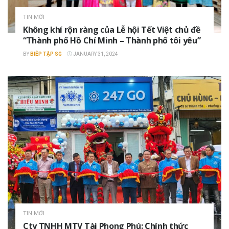
TIN MỚI
Không khí rộn ràng của Lễ hội Tết Việt chủ đề
“Thành phố Hồ Chí Minh – Thành phố tôi yêu”
BY
BIÊP TẬP SG
JANUARY 31, 2024
TIN MỚI
Cty TNHH MTV Tài Phong Phú: Chính thức