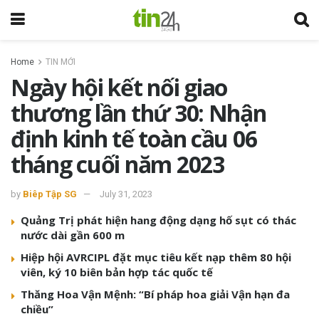
Home
TIN MỚI
Ngày hội kết nối giao
thương lần thứ 30: Nhận
định kinh tế toàn cầu 06
tháng cuối năm 2023
by
Biêp Tập SG
July 31, 2023
Quảng Trị phát hiện hang động dạng hố sụt có thác
nước dài gần 600 m
Hiệp hội AVRCIPL đặt mục tiêu kết nạp thêm 80 hội
viên, ký 10 biên bản hợp tác quốc tế
Thăng Hoa Vận Mệnh: “Bí pháp hoa giải Vận hạn đa
chiều”