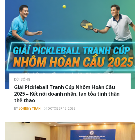
ĐỜI SỐNG
Giải Pickleball Tranh Cúp Nhôm Hoàn Cầu
2025 – Kết nối doanh nhân, lan tỏa tinh thần
thể thao
BY
JOHNNY TRAN
OCTOBER 15, 2025