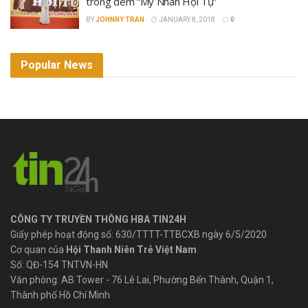
trong đêm “Mỹ Nhân Hội Tụ”
BY
JOHNNY TRAN
JANUARY 8, 2018
0
Popular News
CÔNG TY TRUYỀN THÔNG HBA TIN24H
Giấy phép hoạt động số: 630/TTTT-TTBCXB ngày 6/5/2020
Cơ quan của
Hội Thanh Niên Trẻ Việt Nam
Số: QĐ-154 TNTVN-HN
Văn phòng: AB Tower - 76 Lê Lai, Phường Bến Thành, Quận 1,
Thành phố Hồ Chí Minh