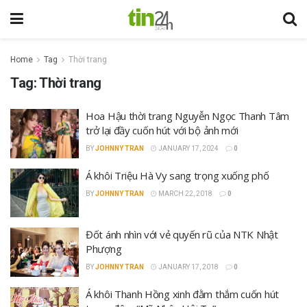
Home
Tag
Thời trang
Tag:
Thời trang
Hoa Hậu thời trang Nguyễn Ngọc Thanh Tâm
trở lại đầy cuốn hút với bộ ảnh mới
BY
JOHNNY TRAN
JANUARY 17, 2024
0
Á khôi Triệu Hà Vy sang trọng xuống phố
BY
JOHNNY TRAN
MARCH 22, 2018
0
Đốt ánh nhìn với vẻ quyến rũ của NTK Nhật
Phượng
BY
JOHNNY TRAN
JANUARY 17, 2018
0
Á khôi Thanh Hồng xinh đằm thắm cuốn hút