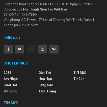
Giấy phép hoạt động số: 630/TTTT-TTBCXB ngày 6/5/2020
Cơ quan của
Hội Thanh Niên Trẻ Việt Nam
Số: QĐ-154 TNTVN-HN
Văn phòng: AB Tower - 76 Lê Lai, Phường Bến Thành, Quận 1,
Thành phố Hồ Chí Minh
Follow us
CHUYÊN MỤC
2026
Giới Trẻ
TIN MỚI
Âm Nhạc
Hoa Hậu
Tin24h
Cưới Hỏi
Làng Sao
Đời Sống
Thời Trang
TIN MỚI