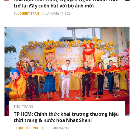
trở lại đầy cuốn hút với bộ ảnh mới
BY
JOHNNY TRAN
JANUARY 17, 2024
THỜI TRANG
TP HCM: Chính thức khai trương thương hiệu
thời trang & nước hoa Nhat Shenl
BY
QUOC CUONG
DECEMBER 4, 2023